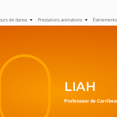
ours de danse
Prestations animations
Évènement
LIAH
Professeur de
Carribea