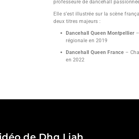
professeure de dancehall passionné
Elle s’est illustrée sur la scène fran
deux titres majeurs :
Dancehall Queen Montpellier
–
régionale en 2019
Dancehall Queen France
– Cha
en 2022
idéo de Dhq Liah