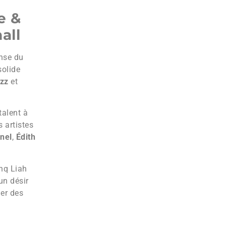
e &
all
anse du
solide
zz
et
talent à
 artistes
nel
,
Édith
Dhq Liah
un désir
ler des