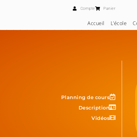
Compte
Panier
Accueil
L’école
C
Planning de cours
Description
Vidéos